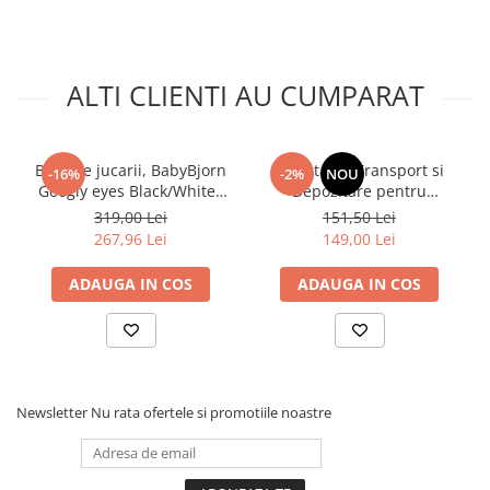
ALTI CLIENTI AU CUMPARAT
Bara de jucarii, BabyBjorn
Geanta de Transport si
-16%
-2%
NOU
Googly eyes Black/White–
Depozitare pentru
pentru balansoarele
Balansoar 3 in 1 Evolve
319,00 Lei
151,50 Lei
BabyBjorn
267,96 Lei
149,00 Lei
ADAUGA IN COS
ADAUGA IN COS
Newsletter
Nu rata ofertele si promotiile noastre