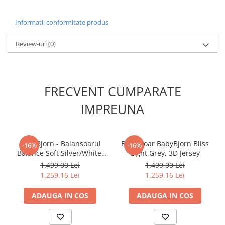
Informatii conformitate produs
Review-uri
(0)
FRECVENT CUMPARATE
IMPREUNA
BabyBjorn - Balansoarul
Balansoar BabyBjorn Bliss
-16%
-16%
Balance Soft Silver/White,
Light Grey, 3D Jersey
Mesh
1.499,00 Lei
1.499,00 Lei
1.259,16 Lei
1.259,16 Lei
ADAUGA IN COS
ADAUGA IN COS