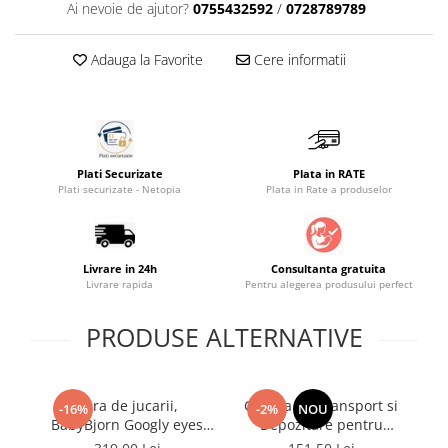
Ai nevoie de ajutor?
0755432592
/
0728789789
Saltele masa de infasat
Monitorizare video
Adauga la Favorite
Cere informatii
Perne pentru bebe
Pilote
Piscine cu bile
Pompe de san
Plati Securizate
Plata in RATE
Plati securizate - Netopia
Plata in Rate a produselor
Saltele patut
Protectie saltea patut
Saltele 127x 63 cm
Livrare in 24h
Consultanta gratuita
Livrare rapida
Pentru alegerea produsului perfect
Saltele 140x70 cm
Saltele 160x80 cm
PRODUSE ALTERNATIVE
Saltele120x60 cm
Saltelute de activitati
Tablite magetice si accesorii
Bara de jucarii,
Geanta de Transport si
Hu
-16%
-2%
NOU
BabyBjorn Googly eyes
Depozitare pentru
Li
Umidificatore
Black/White– pentru
Balansoar 3 in 1 Evolve