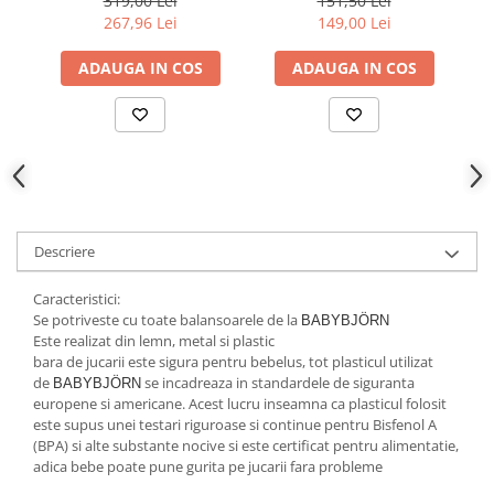
319,00 Lei
151,50 Lei
balansoarele BabyBjorn
267,96 Lei
149,00 Lei
ADAUGA IN COS
ADAUGA IN COS
Descriere
Caracteristici:
Se potriveste cu toate balansoarele de la
BABYBJÖRN
Este realizat din lemn, metal si plastic
bara de jucarii este sigura pentru bebelus, tot plasticul utilizat
de
se incadreaza in standardele de siguranta
BABYBJÖRN
europene si americane. Acest lucru inseamna ca plasticul folosit
este supus unei testari riguroase si continue pentru Bisfenol A
(BPA) si alte substante nocive si este certificat pentru alimentatie,
adica bebe poate pune gurita pe jucarii fara probleme